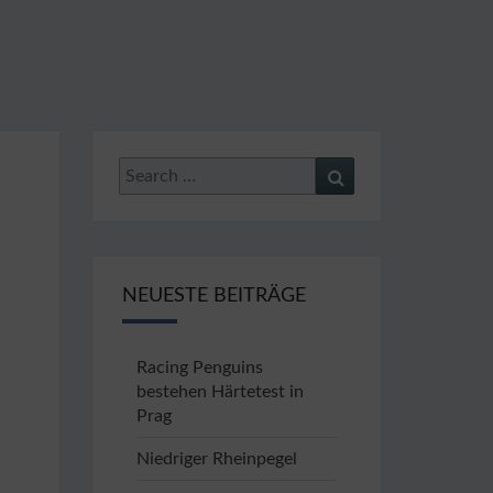
 E.V.
67
Search
Search
for:
NEUESTE BEITRÄGE
Racing Penguins
bestehen Härtetest in
Prag
Niedriger Rheinpegel