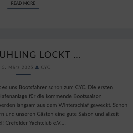
READ MORE
READ MORE
DER
ÜHLING LOCKT …
FRÜHLING
LOCKT
5. März 2025
CYC
…
t es uns Bootsfahrer schon zum CYC. Die ersten
 Hafenanlage für die kommende Bootssaison
werden langsam aus dem Winterschlaf geweckt. Schon
rn und unseren Gästen eine gute Saison und allzeit
! Crefelder Yachtclub e.V….