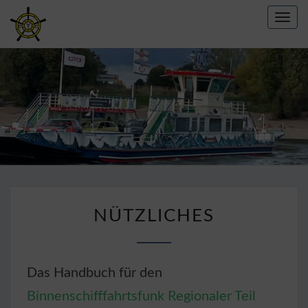
Toggl
navig
CREFELDER
YACHT
CLUB E.V.
1967
NÜTZLICHES
NÜTZLICHES
Das Handbuch für den
Binnenschifffahrtsfunk Regionaler Teil