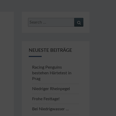
 E.V.
67
Search
Search
for:
NEUESTE BEITRÄGE
Racing Penguins
bestehen Härtetest in
Prag
Niedriger Rheinpegel
Frohe Festtage!
Bei Niedrigwasser …