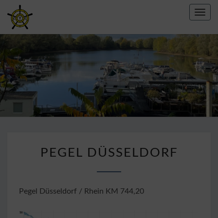
Toggl
navig
CREFELDER
YACHT
CLUB E.V.
1967
PEGEL
PEGEL DÜSSELDORF
DÜSSELDORF
Pegel Düsseldorf / Rhein KM 744,20