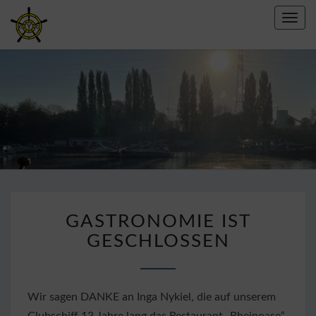
Toggl
navig
CREFELDER
YACHT
CLUB E.V.
1967
GASTRONOMIE
GASTRONOMIE IST
IST
GESCHLOSSEN
GESCHLOSSEN
Wir sagen DANKE an Inga Nykiel, die auf unserem