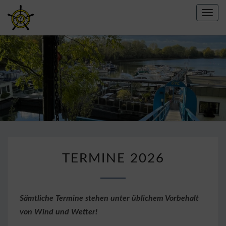
Toggl
navig
CREFELDER
YACHT
CLUB E.V.
1967
TERMINE
TERMINE 2026
2026
Sämtliche Termine stehen unter üblichem Vorbehalt
von Wind und Wetter!