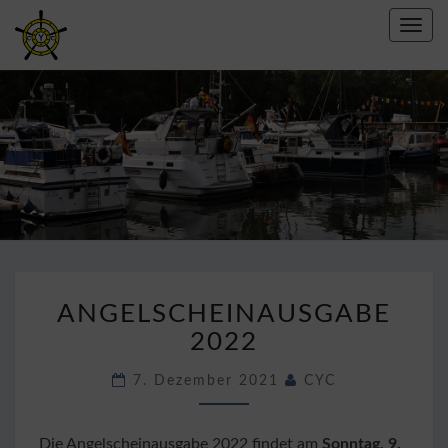
Toggl
navig
CREFELDER
YACHT
CLUB E.V.
1967
ANGELSCHEINAUSGABE
ANGELSCHEINAUSGABE
2022
2022
7. Dezember 2021
CYC
Die Angelscheinausgabe 2022 findet am
Sonntag, 9.