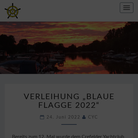
Toggl
navig
CREFELDER
YACHT
CLUB E.V.
1967
VERLEIHUNG
VERLEIHUNG „BLAUE
„BLAUE
FLAGGE
FLAGGE 2022“
2022“
24. Juni 2022
CYC
Bereits zum 12. Mal wurde dem Crefelder Yachtclub