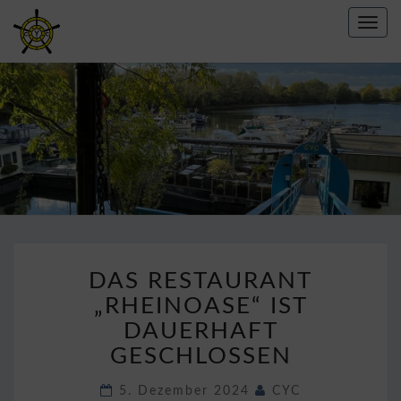
Toggl
navig
CREFELDER
YACHT
CLUB E.V.
1967
DAS
DAS RESTAURANT
RESTAURANT
„RHEINOASE“
„RHEINOASE“ IST
IST
DAUERHAFT
DAUERHAFT
GESCHLOSSEN
GESCHLOSSEN
5. Dezember 2024
CYC