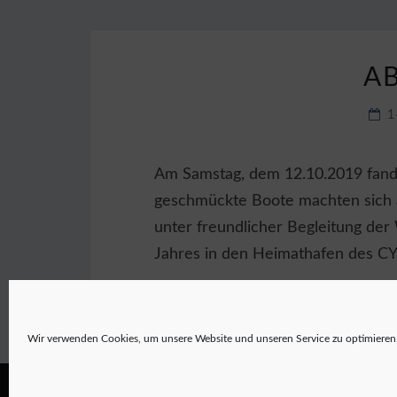
A
1
Am Samstag, dem 12.10.2019 fand u
geschmückte Boote machten sich 
unter freundlicher Begleitung der 
Jahres in den Heimathafen des CY
Wir verwenden Cookies, um unsere Website und unseren Service zu optimieren