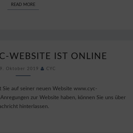
READ MORE
READ MORE
DIE
C-WEBSITE IST ONLINE
NEUE
CYC-
9. Oktober 2019
CYC
WEBSITE
IST
ONLINE
ßt Sie auf seiner neuen Website www.cyc-
 Anregungen zur Website haben, können Sie uns über
chricht hinterlassen.