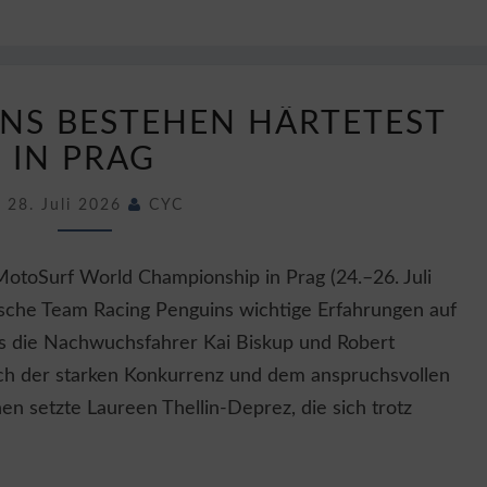
RACING
NS BESTEHEN HÄRTETEST
PENGUINS
BESTEHEN
IN PRAG
HÄRTETEST
IN
28. Juli 2026
CYC
PRAG
otoSurf World Championship in Prag (24.–26. Juli
sche Team Racing Penguins wichtige Erfahrungen auf
s die Nachwuchsfahrer Kai Biskup und Robert
ich der starken Konkurrenz und dem anspruchsvollen
en setzte Laureen Thellin-Deprez, die sich trotz