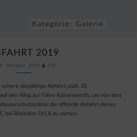
CLUB
19
Kategorie:
Galerie
ABFAHRT
BFAHRT 2019
2019
4. Oktober 2019
CYC
nsere diesjährige Abfahrt statt. 20
auf den Weg zur Fähre Kaiserswerth, um von dort
Wasserschutzpolizei die offizielle Abfahrt dieses
C bei RheinKm 761,8 zu starten.