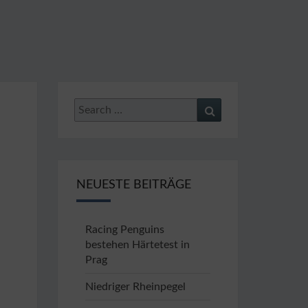
 E.V.
67
Search
Search
for:
NEUESTE BEITRÄGE
Racing Penguins
bestehen Härtetest in
Prag
Niedriger Rheinpegel